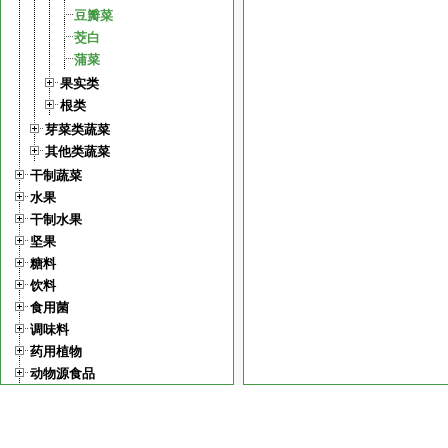
豆瓣菜
茭白
蒲菜
果实类
根类
芽菜类蔬菜
其他类蔬菜
干制蔬菜
水果
干制水果
坚果
糖料
饮料
食用菌
调味料
药用植物
动物源食品