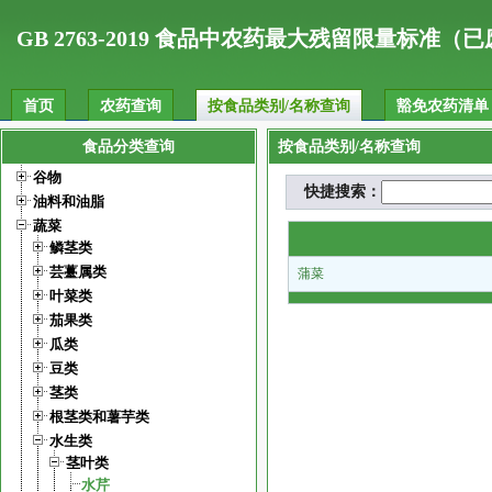
.
GB 2763-2019 食品中农药最大残留限量标准（
首页
农药查询
按食品类别/名称查询
豁免农药清单
食品分类查询
按食品类别/名称查询
谷物
快捷搜索：
油料和油脂
蔬菜
鳞茎类
芸薹属类
蒲菜
叶菜类
茄果类
瓜类
豆类
茎类
根茎类和薯芋类
水生类
茎叶类
水芹