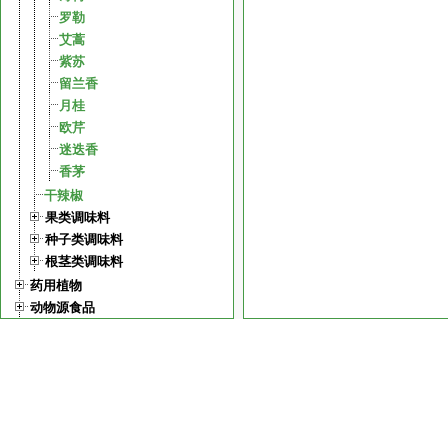
罗勒
艾蒿
紫苏
留兰香
月桂
欧芹
迷迭香
香茅
干辣椒
果类调味料
种子类调味料
根茎类调味料
药用植物
动物源食品