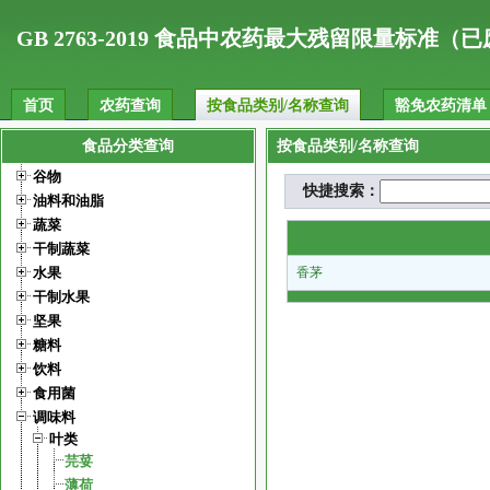
.
GB 2763-2019 食品中农药最大残留限量标准（
首页
农药查询
按食品类别/名称查询
豁免农药清单
食品分类查询
按食品类别/名称查询
谷物
快捷搜索：
油料和油脂
蔬菜
干制蔬菜
水果
香茅
干制水果
坚果
糖料
饮料
食用菌
调味料
叶类
芫荽
薄荷